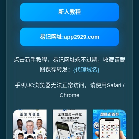
新人教程
易记网址:app2929.com
点击新手教程，易记网址永不过期，收藏请截
图保存转发：
{代理域名}
手机UC浏览器无法正常访问，请使用Safari /
Chrome